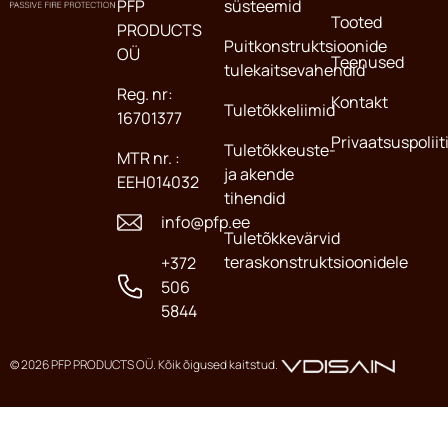
PFP
süsteemid
Tooted
PRODUCTS
Puitkonstruktsioonide
OÜ
Teenused
tulekaitsevahendid
Reg. nr:
Kontakt
Tuletõkkeliimid
16701377
Privaatsuspoliit
Tuletõkkeuste-
MTR nr. :
ja akende
EEH014032
tihendid
info@pfp.ee
Tuletõkkevärvid
teraskonstruktsioonidele
+372
506
5844
© 2026 PFP PRODUCTS OÜ. Kõik õigused kaitstud.