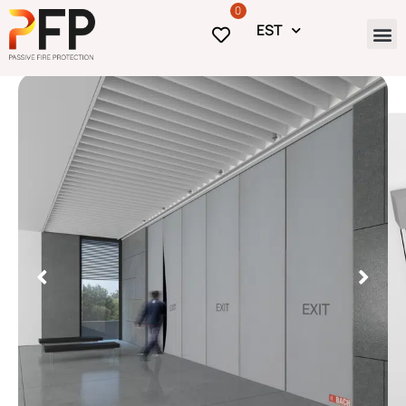
0
EST