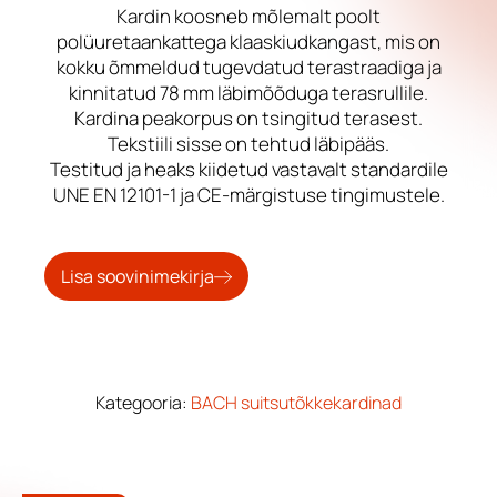
Kardin koosneb mõlemalt poolt
polüuretaankattega klaaskiudkangast, mis on
kokku õmmeldud tugevdatud terastraadiga ja
kinnitatud 78 mm läbimõõduga terasrullile.
Kardina peakorpus on tsingitud terasest.
Tekstiili sisse on tehtud läbipääs.
Testitud ja heaks kiidetud vastavalt standardile
UNE EN 12101-1 ja CE-märgistuse tingimustele.
Lisa soovinimekirja
Kategooria:
BACH suitsutõkkekardinad