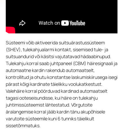
Süsteemi võib aktiveerida suitsuärastussüsteem
(SHEV), tulekahjualarmi kontakt, sisemised tule- ja
suitsuandurid või käsitsi vajutatavad hädaabinupud.
Tulekahju korral saab juhtpaneel (CBM) häiresignaali ja
automaatne kardin rakendub automaatselt,
kontrollitud ja ohutu konstantse laskumiskiirusega isegi
pärast kõigi kardinate täielikku voolukatkestust.
Valehäire korral pöörduvad kardinad automaatselt
tagasi ooteseisundisse, kui häire on tulekahju
juhtimissüsteemist lähtestatud. Võrgutoite
äralangemise korral jääb kardin tänu akupõhisele
varutoite süsteemile kuni 6 tunniks täielikult
sissetõmmatuks.