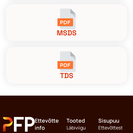
MSDS
TDS
Ettevõtte
Tooted
Sisupuu
info
Läbiviigu
Ettevõttest