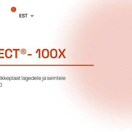
0
EST
CT®- 100X
kkeplaat lagedele ja seintele
0