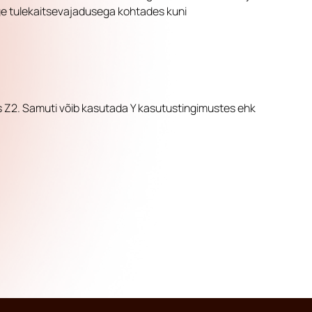
ge tulekaitsevajadusega kohtades kuni
s Z
2
. Samuti võib kasutada Y kasutustingimustes ehk