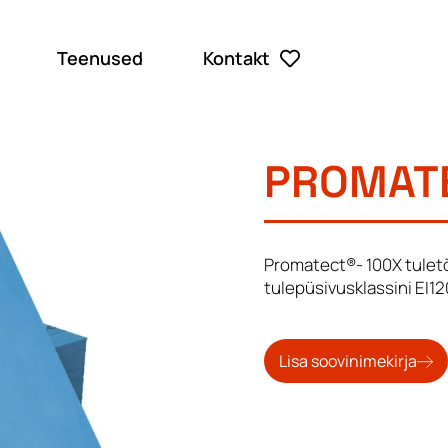
Teenused
Kontakt
PROMATE
Promatect®- 100X tuletõ
tulepüsivusklassini EI12
Lisa soovinimekirja