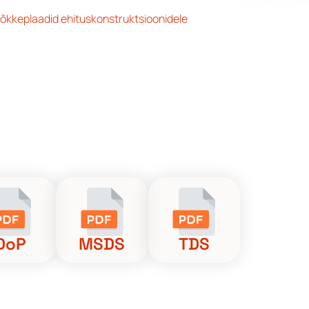
õkkeplaadid ehituskonstruktsioonidele
DoP
MSDS
TDS