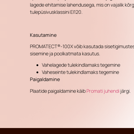
lagede ehitamise lahendusega, mis on vajalik kõr
tulepüsivusklassini EI120.
Kasutamine
PROMATECT®-100X võib kasutada sisetigimuste
sisemine ja poolkatmata kasutus.
Vahelagede tulekindlamaks tegemine
Vaheseinte tulekindlamaks tegemine
Paigaldamine
Plaatide paigaldamine käib
Promati juhendi
järgi.