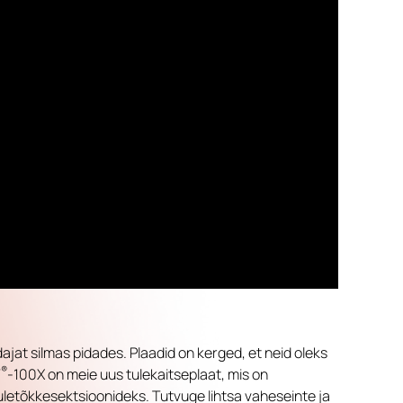
at silmas pidades. Plaadid on kerged, et neid oleks
®
T
-100X on meie uus tulekaitseplaat, mis on
tuletõkkesektsioonideks. Tutvuge lihtsa vaheseinte ja