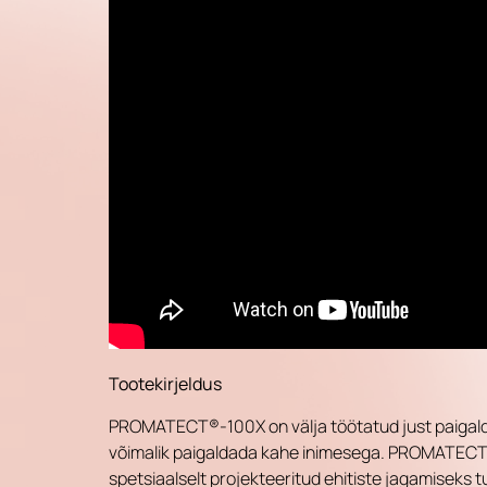
Tootekirjeldus
PROMATECT®-100X on välja töötatud just paigaldaj
võimalik paigaldada kahe inimesega. PROMATEC
spetsiaalselt projekteeritud ehitiste jagamiseks 