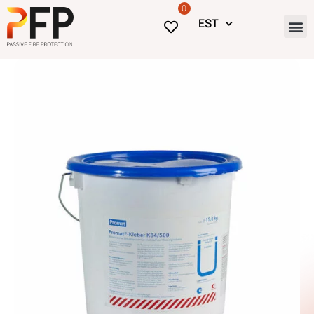
0
EST