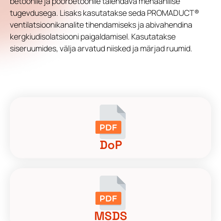
betoonile ja poorbetoonile täiendava mehaanilise
tugevdusega. Lisaks kasutatakse seda PROMADUCT®
ventilatsioonikanalite tihendamiseks ja abivahendina
kergkiudisolatsiooni paigaldamisel. Kasutatakse
siseruumides, välja arvatud niisked ja märjad ruumid.
DoP
MSDS