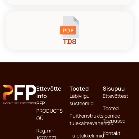
TDS
Ettevõtte
Tooted
Sisupuu
info
Läbiviigu
Ettevõttest
PFP
süsteemid
Tooted
PRODUCTS
Puitkonstruktsioonide
OÜ
Teenused
tulekaitsevahendid
Reg. nr:
Kontakt
Tuletõkkeliimid
16701377