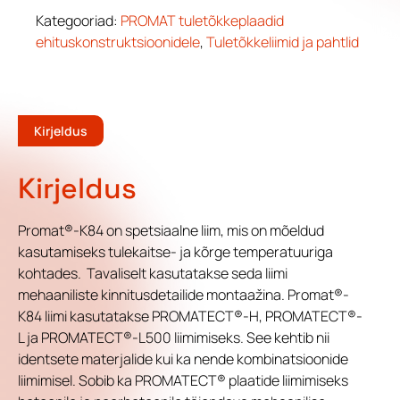
Kategooriad:
PROMAT tuletõkkeplaadid
ehituskonstruktsioonidele
,
Tuletõkkeliimid ja pahtlid
Kirjeldus
Kirjeldus
Promat®-K84 on spetsiaalne liim, mis on mõeldud
kasutamiseks tulekaitse- ja kõrge temperatuuriga
kohtades. Tavaliselt kasutatakse seda liimi
mehaaniliste kinnitusdetailide montaažina. Promat®-
K84 liimi kasutatakse PROMATECT®-H, PROMATECT®-
L ja PROMATECT®-L500 liimimiseks. See kehtib nii
identsete materjalide kui ka nende kombinatsioonide
liimimisel. Sobib ka PROMATECT® plaatide liimimiseks