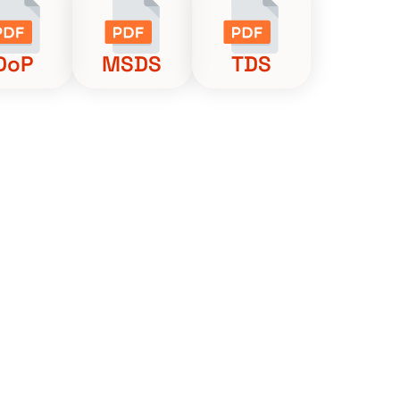
DoP
MSDS
TDS