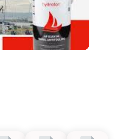
ivärvid, mürgid- ja lakid