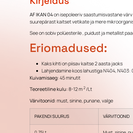
Kirjeldus
AF IKAN 04
on isepoleeriv saastumisvastane värv 
suurepärast kaitset vetikate ja mere mikroorgani
See on sobiv polüesterile , puidust ja metallist p
Eriomadused:
Kaks kihti on piisav kaitse 2 aasta jaoks
Lahjendamine koos lahustiga N’404, N’403:
Kuivamisaeg:
45 minutit
2
Teoreetiline kulu:
8-12 m
/Lt
Värvitoonid:
must, sinine, punane, valge
PAKENDI SUURUS
VÄRVITOONID
0,75Lt
Must, sinine, p