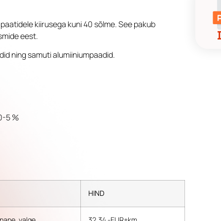
paatidele kiirusega kuni 40 sõlme. See pakub
smide eest.
aadid ning samuti alumiiniumpaadid.
 0-5 %
HIND
unane, valge
32,34.-EUR+km.