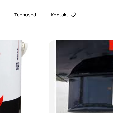
Teenused
Kontakt
HYDRTON
HYDROTON AF IKAN 04 is
kuni 40 sõlme.
Lisa soovinimekirja