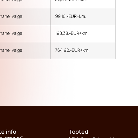
unane, valge
99,10.-EUR+km.
unane, valge
198,38.-EUR+km.
unane, valge
764,92.-EUR+km.
te info
Tooted