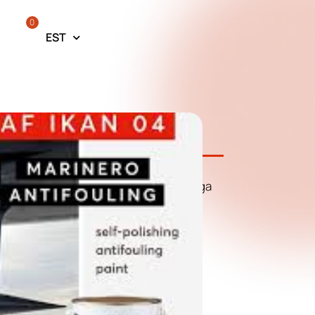
0
EST
 AF IKAN 04
epoleeruv mürkvärv paatidele kiirusega