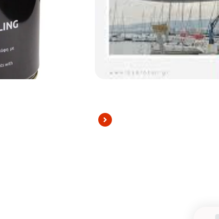
Kategooria:
HYDROTON paad