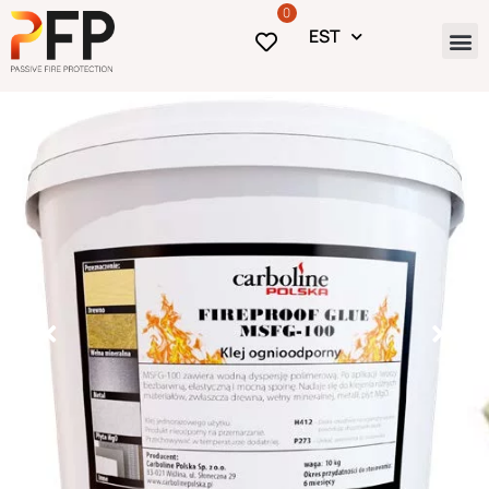
0
EST