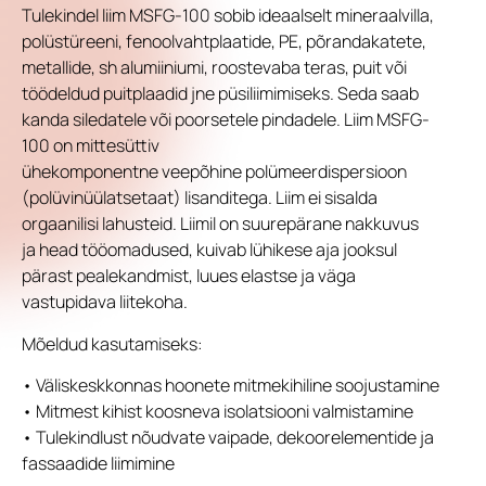
Tulekindel liim MSFG-100 sobib ideaalselt mineraalvilla,
polüstüreeni, fenoolvahtplaatide, PE, põrandakatete,
metallide, sh alumiiniumi, roostevaba teras, puit või
töödeldud puitplaadid jne püsiliimimiseks. Seda saab
kanda siledatele või poorsetele pindadele. Liim MSFG-
100 on mittesüttiv
ühekomponentne veepõhine polümeerdispersioon
(polüvinüülatsetaat) lisanditega. Liim ei sisalda
orgaanilisi lahusteid. Liimil on suurepärane nakkuvus
ja head tööomadused, kuivab lühikese aja jooksul
pärast pealekandmist, luues elastse ja väga
vastupidava liitekoha.
Mõeldud kasutamiseks:
• Väliskeskkonnas hoonete mitmekihiline soojustamine
• Mitmest kihist koosneva isolatsiooni valmistamine
• Tulekindlust nõudvate vaipade, dekoorelementide ja
fassaadide liimimine