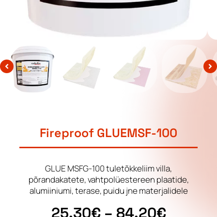
Fireproof GLUEMSF-100
GLUE MSFG-100 tuletõkkeliim villa,
põrandakatete, vahtpolüestereen plaatide,
alumiiniumi, terase, puidu jne materjalidele
25.30
€
–
84.20
€