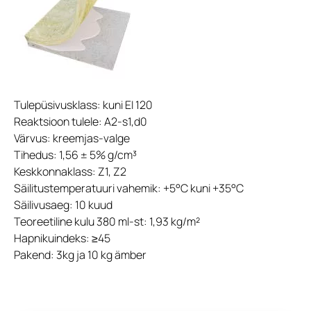
Tulepüsivusklass: kuni EI 120
Reaktsioon tulele: A2-s1,d0
Värvus: kreemjas-valge
Tihedus: 1,56 ± 5% g/cm³
Keskkonnaklass: Z1, Z2
Säilitustemperatuuri vahemik: +5°C kuni +35°C
Säilivusaeg: 10 kuud
Teoreetiline kulu 380 ml-st: 1,93 kg/m²
Hapnikuindeks: ≥45
Pakend: 3kg ja 10 kg ämber