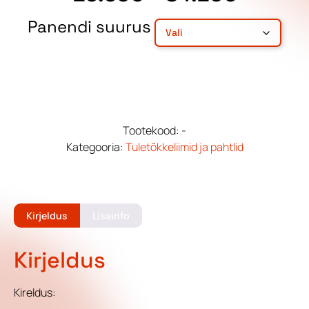
Panendi suurus
Tootekood:
-
Kategooria:
Tuletõkkeliimid ja pahtlid
Kirjeldus
Lisainfo
Kirjeldus
Kireldus: