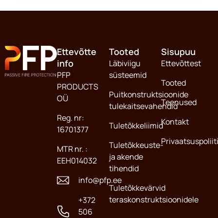
Ettevõtte
Tooted
Sisupuu
info
Läbiviigu
Ettevõttest
PFP
süsteemid
Tooted
PRODUCTS
Puitkonstruktsioonide
OÜ
Teenused
tulekaitsevahendid
Reg. nr:
Kontakt
Tuletõkkeliimid
16701377
Privaatsuspoliit
Tuletõkkeuste-
MTR nr. :
ja akende
EEH014032
tihendid
info@pfp.ee
Tuletõkkevärvid
teraskonstruktsioonidele
+372
506